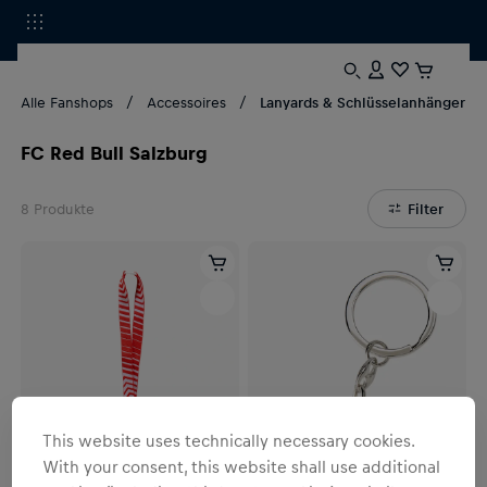
Alle Fanshops
Accessoires
Lanyards & Schlüsselanhänger
FC Red Bull Salzburg
8
Produkte
Filter
This website uses technically necessary cookies.
With your consent, this website shall use additional