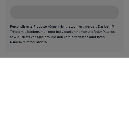
Personalisierte Produkte können nicht retourniert werden. Das betrifft
Trikots mit Spielernamen oder individuellen Namen und/oder Patches,
sowie Trikots von Spielern, die den Verein verlassen oder ihren
Namen/Nummer ändern.
Neuheiten