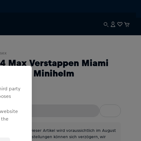
sex
:4 Max Verstappen Miami
P 2026 Minihelm
hird party
:4
poses
 website
 the
*Bitte beachte: Dieser Artikel wird voraussichtlich im August
verschickt. Vorbestellungen können sich verzögern, wir