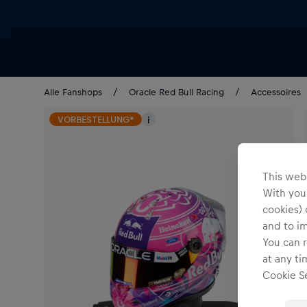
Alle Fanshops
Oracle Red Bull Racing
Accessoires
VORBESTELLUNG*
i
This webs
With your
cookies) 
and to i
You can r
at any ti
Cookie Se