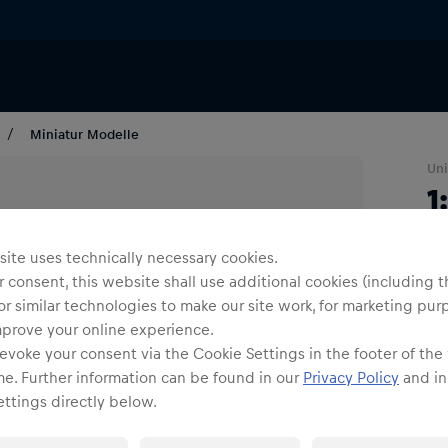
Miniatur Modelle
Uni
1
G
ite uses technically necessary cookies.
 consent, this website shall use additional cookies (including t
1
or similar technologies to make our site work, for marketing pur
mprove your online experience.
evoke your consent via the Cookie Settings in the footer of the
me. Further information can be found in our
Privacy Policy
and in
ttings directly below.