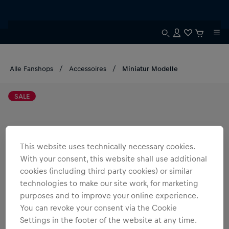
Alle Fanshops
Accessoires
Miniatur Modelle
SALE
This website uses technically necessary cookies.
With your consent, this website shall use additional
cookies (including third party cookies) or similar
technologies to make our site work, for marketing
purposes and to improve your online experience.
You can revoke your consent via the Cookie
Settings in the footer of the website at any time.