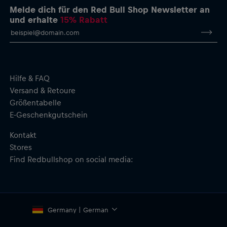
Wichtiger Sicherheitshinweis:
Dieses Produkt ist kein Spielzeug.
Melde dich für den Red Bull Shop Newsletter an
Nicht für Kinder geeignet. Kann Kleinteile enthalten,
und erhalte
15% Rabatt
Erstickungsgefahr.
Hilfe & FAQ
Versand & Retoure
Größentabelle
E-Geschenkgutschein
Kontakt
Stores
Find Redbullshop on social media:
Germany | German