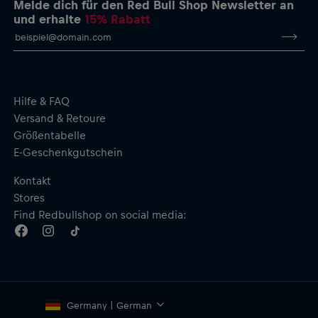
Melde dich für den Red Bull Shop Newsletter an
Farben der südafrikanischen Flagge
und erhalte
15% Rabatt
Rundhalsausschnitt
Kurze Ärmel
Material: 100 % Baumwolle
Hilfe & FAQ
Versand & Retoure
Größentabelle
E-Geschenkgutschein
Kontakt
Stores
Find Redbullshop on social media:
Germany | German