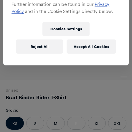
Further information can be found in our
Privacy
Policy
and in the Cookie Settings directly below.
Cookies Settings
Reject All
Accept All Cookies
Unisex
Brad Binder Rider T-Shirt
Größe
:
XS
S
M
L
XL
XXL