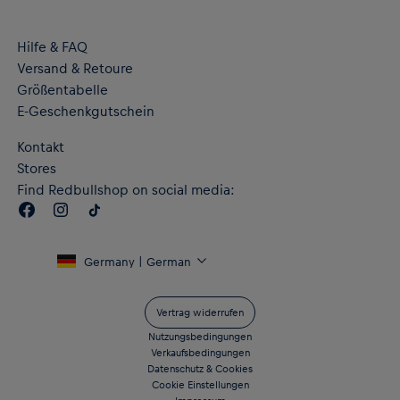
Gesticktes PUMA Logo rechts auf der Brust und auf den
Schultern
Hilfe & FAQ
„RB LEIPZIG“-Schriftzug auf der Rückseite
Versand & Retoure
Flaches, authentisches Label am Saum
RE:FIBRE Doppelstrick aus mindestens 95 % recycelten
Größentabelle
Textilabfällen und anderen gebrauchten Materialien
E-Geschenkgutschein
dryCELL Performance-Technologie leitet die Feuchtigkeit vom
Körper ab und hält dich beim Training angenehm trocken
Kontakt
Material: 100 % recycelter Polyester – doppelseitiger
Stores
Jacquard
Find Redbullshop on social media:
Germany | German
Vertrag widerrufen
Nutzungsbedingungen
Verkaufsbedingungen
Datenschutz & Cookies
Cookie Einstellungen