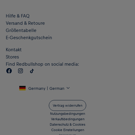
Gesticktes PUMA Logo rechts auf der Brust und auf den
Schultern
Hilfe & FAQ
„RB LEIPZIG“-Schriftzug auf der Rückseite
Versand & Retoure
Flaches, authentisches Label am Saum
RE:FIBRE Doppelstrick aus mindestens 95 % recycelten
Größentabelle
Textilabfällen und anderen gebrauchten Materialien
E-Geschenkgutschein
dryCELL Performance-Technologie leitet die Feuchtigkeit vom
Körper ab und hält dich beim Training angenehm trocken
Kontakt
Material: 100 % recycelter Polyester – doppelseitiger
Stores
Jacquard
Find Redbullshop on social media:
Germany | German
Vertrag widerrufen
Nutzungsbedingungen
Verkaufsbedingungen
Datenschutz & Cookies
Cookie Einstellungen