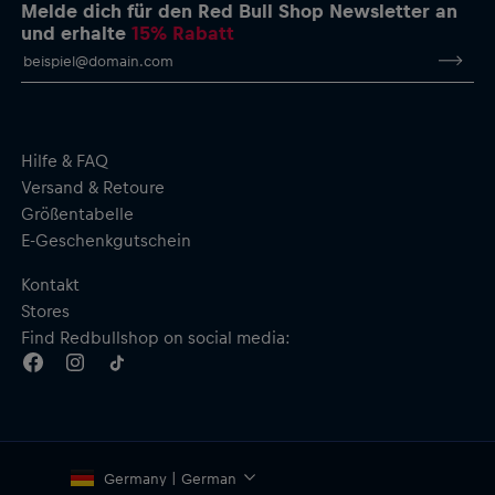
Rundhalsausschnitt
Melde dich für den Red Bull Shop Newsletter an
Material: Material: 95 % Baumwolle, 5 % Elastan
und erhalte
15% Rabatt
Durch den Kauf dieses Produkts unterstützt du die
Rückenmarksforschung. Danke!
Hilfe & FAQ
Versand & Retoure
Größentabelle
E-Geschenkgutschein
Kontakt
Stores
Find Redbullshop on social media:
Germany | German