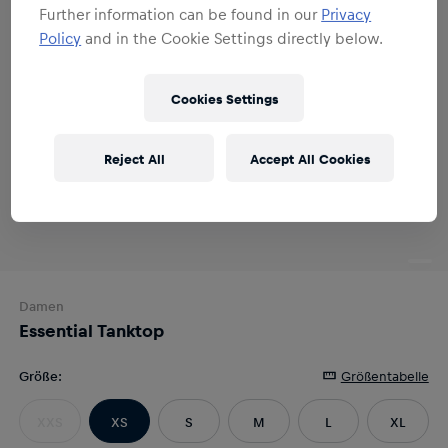
Further information can be found in our
Privacy
Policy
and in the Cookie Settings directly below.
Cookies Settings
Reject All
Accept All Cookies
Damen
Essential Tanktop
Größe
:
Größentabelle
XXS
XS
S
M
L
XL