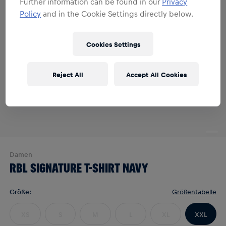
Further information can be found in our
Privacy
Policy
and in the Cookie Settings directly below.
Cookies Settings
Reject All
Accept All Cookies
Damen
RBL SIGNATURE T-SHIRT NAVY
Größe
:
Größentabelle
XS
S
M
L
XL
XXL