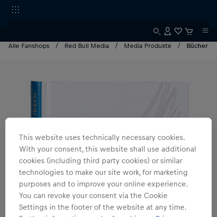
Alle Fanshops
Red Bull Media
Media Produkte
Bücher
This website uses technically necessary cookies.
With your consent, this website shall use additional
cookies (including third party cookies) or similar
technologies to make our site work, for marketing
purposes and to improve your online experience.
You can revoke your consent via the Cookie
Settings in the footer of the website at any time.