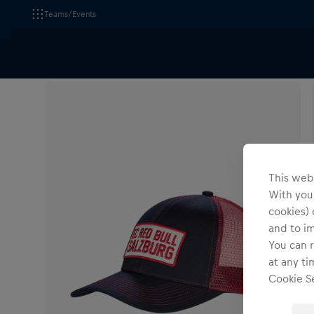
Teams/Events
Alle Fanshops
Kopfbedeckungen
Caps
This webs
With your
cookies) 
and to i
You can r
at any ti
Cookie Se