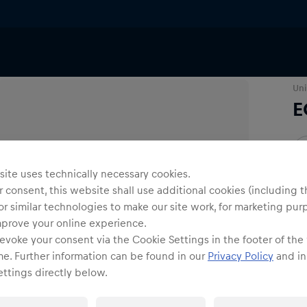
Uni
E
O
ite uses technically necessary cookies.
 consent, this website shall use additional cookies (including t
or similar technologies to make our site work, for marketing pur
mprove your online experience.
evoke your consent via the Cookie Settings in the footer of the
Ve
me. Further information can be found in our
Privacy Policy
and in
ttings directly below.
Kos
Det
DE/
EU: