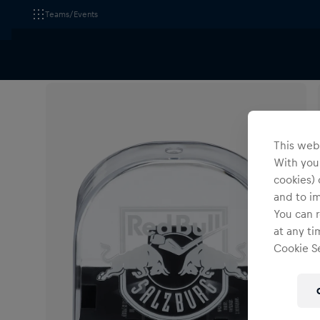
Teams/Events
Alle Fanshops
EC Red Bull Salzburg
Accessoires
This webs
With your
cookies) 
and to i
You can r
at any ti
Cookie Se