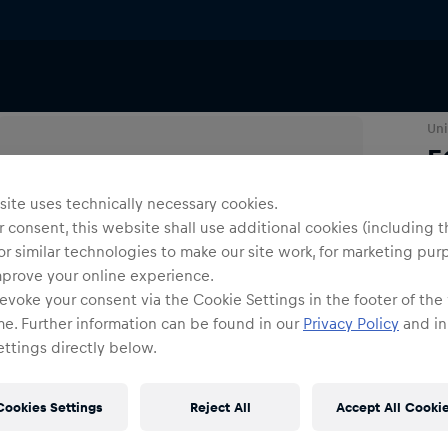
Pucks
Uni
E
ite uses technically necessary cookies.
O
 consent, this website shall use additional cookies (including t
or similar technologies to make our site work, for marketing pur
mprove your online experience.
evoke your consent via the Cookie Settings in the footer of the
me. Further information can be found in our
Privacy Policy
and in
ttings directly below.
Ve
Kos
Cookies Settings
Reject All
Accept All Cooki
Det
DE/
EU: