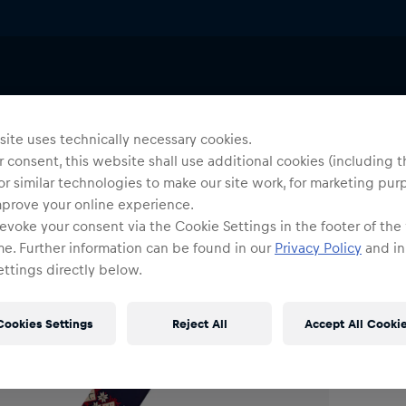
Schals
Uni
E
ite uses technically necessary cookies.
 consent, this website shall use additional cookies (including t
or similar technologies to make our site work, for marketing pur
O
mprove your online experience.
evoke your consent via the Cookie Settings in the footer of the
me. Further information can be found in our
Privacy Policy
and in
ttings directly below.
Cookies Settings
Reject All
Accept All Cooki
Ve
Kos
Det
DE/
EU: