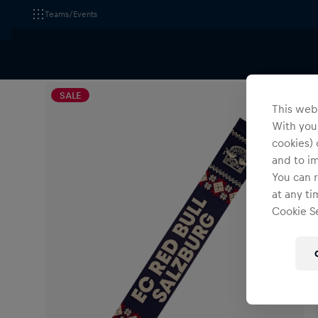
Teams/Events
Alle Fanshops
EC Red Bull Salzburg
Accessoires
SALE
This webs
With your
cookies) 
and to i
You can r
at any ti
Cookie Se