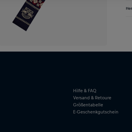
Dei
Res
Her
Sch
wei
Al
Sai
Hal
ser
Hilfe & FAQ
Versand & Retoure
Größentabelle
E-Geschenkgutschein