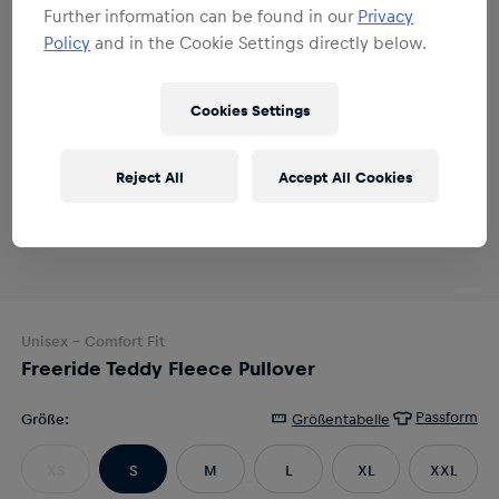
Further information can be found in our
Privacy
Policy
and in the Cookie Settings directly below.
Cookies Settings
Reject All
Accept All Cookies
Unisex
- Comfort Fit
Freeride Teddy Fleece Pullover
Passform
Größe
:
Größentabelle
XS
S
M
L
XL
XXL