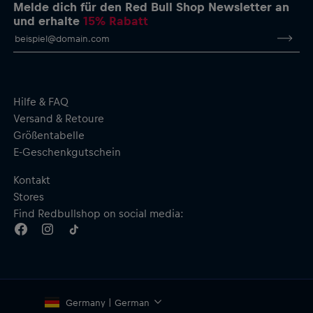
Seitentaschen
Melde dich für den Red Bull Shop Newsletter an
Material: Hauptmaterial – 100 % Polyester Teddy Fleece
und erhalte
15% Rabatt
(450-470 g/m²); Futter – 290 Taffeta, 100 % Polyester
Hilfe & FAQ
Versand & Retoure
Größentabelle
E-Geschenkgutschein
Kontakt
Stores
Find Redbullshop on social media:
Germany | German