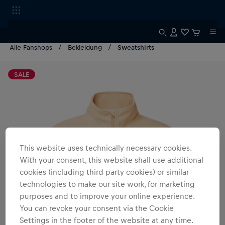
Alle Fanshops
Bekleidung
Sweatshirts
SALE
This website uses technically necessary cookies.
With your consent, this website shall use additional
cookies (including third party cookies) or similar
technologies to make our site work, for marketing
purposes and to improve your online experience.
You can revoke your consent via the Cookie
Settings in the footer of the website at any time.