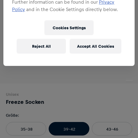
Further information can be found in our
Privacy
Policy
and in the Cookie Settings directly below.
Cookies Settings
Reject All
Accept All Cookies
Unisex
Freeze Socken
Größe
:
35-38
39-42
43-46