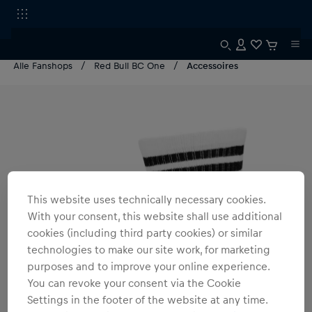
Alle Fanshops
Red Bull BC One
Accessoires
This website uses technically necessary cookies.
With your consent, this website shall use additional
cookies (including third party cookies) or similar
technologies to make our site work, for marketing
purposes and to improve your online experience.
You can revoke your consent via the Cookie
Settings in the footer of the website at any time.