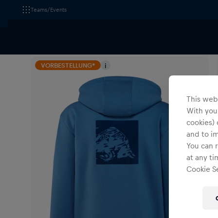
Teams/Events
Alle Fanshops
Red Bull Ring am Spielberg
Bekleidu
VORBESTELLUNG*
i
This webs
With your
cookies) 
and to i
You can r
at any ti
Cookie Se