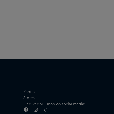
Kängurutaschen
Drei-Bahnen-Kapuze mit verstellbarem Kordelzug
Geripptes Gewebe an Bündchen und Saum
Material: 65 % Baumwolle, 35 % Polyester
Kontakt
Stores
Find Redbullshop on social media: