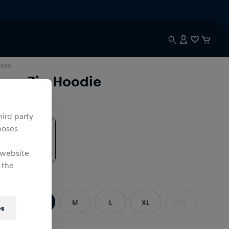
rren
ore Zip Hoodie
be
:
hird party
poses
 website
 the
öße
:
XS
S
M
L
XL
XXL
es
3XL