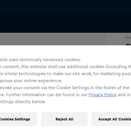
ng
Sweatshirts
He
C
ite uses technically necessary cookies.
Far
 consent, this website shall use additional cookies (including t
or similar technologies to make our site work, for marketing pur
mprove your online experience.
evoke your consent via the Cookie Settings in the footer of the
me. Further information can be found in our
Privacy Policy
and in
ttings directly below.
Gr
Cookies Settings
Reject All
Accept All Cooki