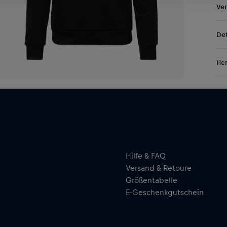
Ve
Kos
Det
DE/
EU:
Mit
Res
Her
Tea
sic
Al
cha
Hal
sym
ser
ein
Hilfe & FAQ
Versand & Retoure
Größentabelle
E-Geschenkgutschein