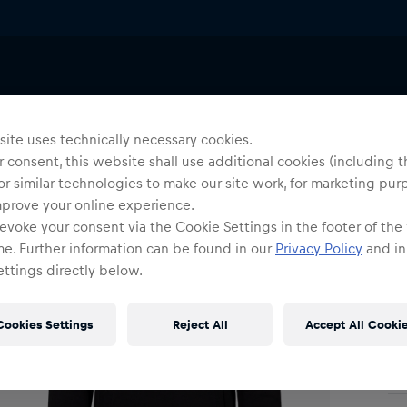
He
I
ite uses technically necessary cookies.
 consent, this website shall use additional cookies (including t
or similar technologies to make our site work, for marketing pur
Gr
mprove your online experience.
evoke your consent via the Cookie Settings in the footer of the
me. Further information can be found in our
Privacy Policy
and in
ttings directly below.
Cookies Settings
Reject All
Accept All Cooki