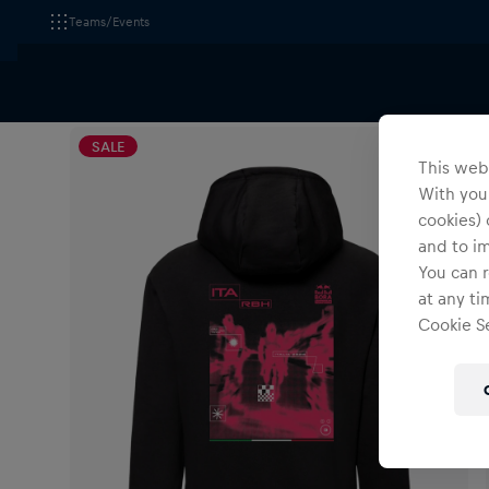
Teams/Events
Alle Fanshops
Bekleidung
Sweatshirts
SALE
This webs
With your
cookies) 
and to i
You can r
at any ti
Cookie Se