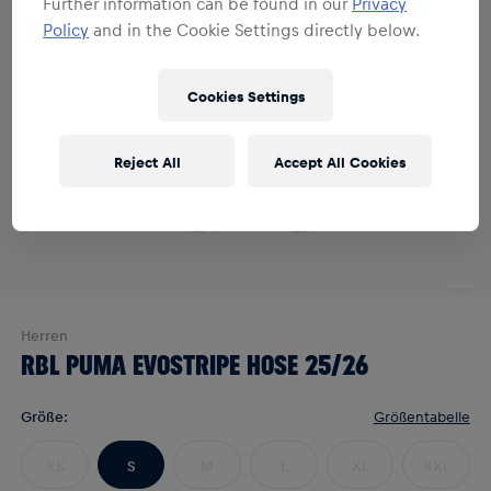
Further information can be found in our
Privacy
Policy
and in the Cookie Settings directly below.
Cookies Settings
Reject All
Accept All Cookies
Herren
RBL PUMA EVOSTRIPE HOSE 25/26
Größe
:
Größentabelle
XS
S
M
L
XL
XXL