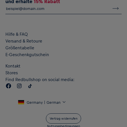
und erhalte
15% Rabatt
Evostripe: Schnittlinie mit Artikulation für verbesserte
Flexibilität und Bewegungsfreiheit
Seitentaschen mit Reißverschluss
Die dryCELL-Technologie sorgt für abperlende Feuchtigkeit
und hält dich trocken
Material: 77 % Baumwolle, 23 % Polyester (recycelt)
Hilfe & FAQ
Versand & Retoure
Größentabelle
E-Geschenkgutschein
Kontakt
Stores
Find Redbullshop on social media:
Germany | German
Vertrag widerrufen
Nutzungsbedingungen