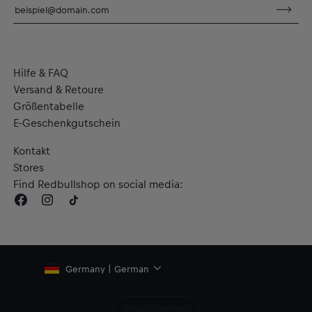
und hält dich trocken
Material: 51 % Baumwolle, 49 % Polyester
Hilfe & FAQ
Versand & Retoure
Größentabelle
E-Geschenkgutschein
Kontakt
Stores
Find Redbullshop on social media:
Germany | German
Vertrag widerrufen