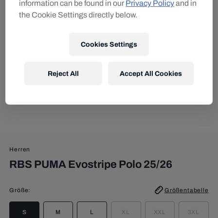
information can be found in our
Privacy Policy
and in
the Cookie Settings directly below.
Cookies Settings
Reject All
Accept All Cookies
Herren
RBS PUMA Evostripe Polo 25/26
Größe
:
Größentabelle
S
M
L
XL
XXL
3XL