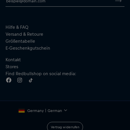
Erhöhter Kragen
Verlängertes Rückenteil für besseren Schutz vor Spritzwasser
Halbautomatischer Reißverschluss, der leicht gleitet
Material: Hauptstoff - 50 % Polyester, 50 % Polyamid;
Unterärmel, Bänder und Bündchen - 53 % Polyamid, 47 %
Hilfe & FAQ
Elasthan
Versand & Retoure
Größentabelle
E-Geschenkgutschein
Kontakt
Stores
Find Redbullshop on social media:
Germany | German
Vertrag widerrufen