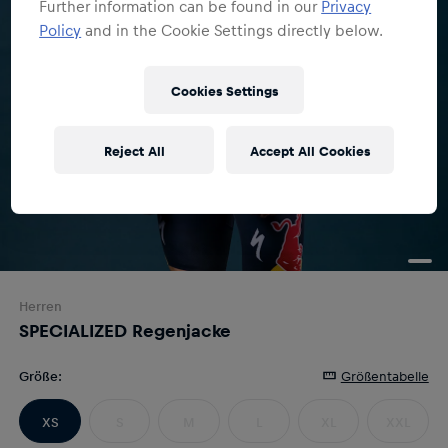
Further information can be found in our
Privacy
Policy
and in the Cookie Settings directly below.
Cookies Settings
Reject All
Accept All Cookies
Herren
SPECIALIZED Regenjacke
Größe
:
Größentabelle
XS
S
M
L
XL
XXL