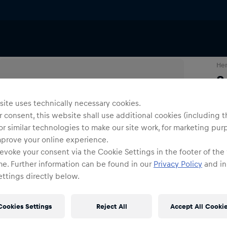
ng
T-Shirts & Longsleeves
He
S
ite uses technically necessary cookies.
Gr
 consent, this website shall use additional cookies (including t
or similar technologies to make our site work, for marketing pur
mprove your online experience.
evoke your consent via the Cookie Settings in the footer of the
me. Further information can be found in our
Privacy Policy
and in
ttings directly below.
Cookies Settings
Reject All
Accept All Cooki