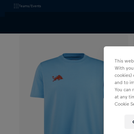
Teams/Events
Alle Fanshops
Red Bull Ring am Spielberg
Bekleidu
This webs
With your
cookies) 
and to i
You can r
at any ti
Cookie Se