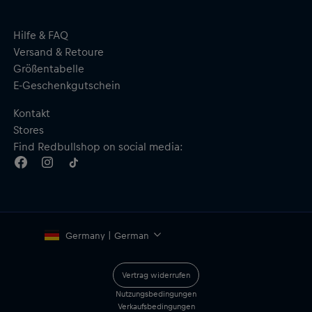
Wasserabweisender Reißverschluss
Hypalon-Schicht auf der Vorderseite zum Schutz der
Sattelstützen
Hilfe & FAQ
Größe: 8 x 15 x 8,5 cm
Versand & Retoure
Fassungsvermögen: 0,7 l
Größentabelle
Gewicht: 55 g
E-Geschenkgutschein
Material: 100 % Polyester
Kontakt
Stores
Find Redbullshop on social media:
Germany | German
Vertrag widerrufen
Nutzungsbedingungen
Verkaufsbedingungen