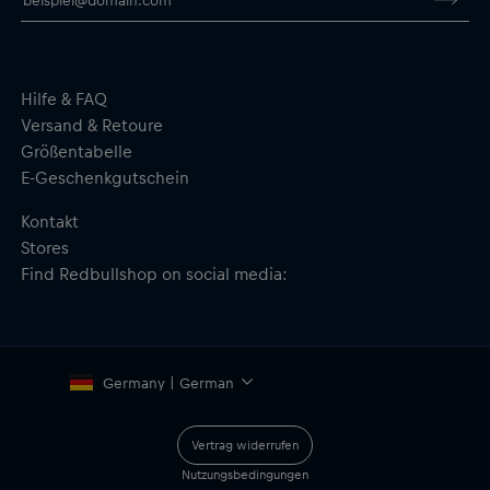
Für angenehmen Schreibkomfort gummiert
Verchromte Akzente
Material: 100 % Kunststoff
Hilfe & FAQ
Versand & Retoure
Größentabelle
E-Geschenkgutschein
Kontakt
Stores
Find Redbullshop on social media:
Germany | German
Vertrag widerrufen
Nutzungsbedingungen