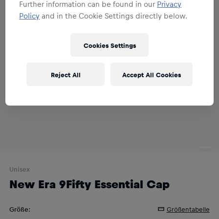
Further information can be found in our
Privacy
Policy
and in the Cookie Settings directly below.
Cookies Settings
Reject All
Accept All Cookies
Unisex
New Era 9Fifty Essential Cap
Größe
:
Größentabelle