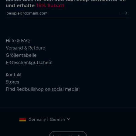
Flacher Schirm
und erhalte
15% Rabatt
Verstellbarer Schnellverschluss
Material: 100 % Baumwolle
Hilfe & FAQ
Versand & Retoure
Größentabelle
E-Geschenkgutschein
Kontakt
Stores
Find Redbullshop on social media:
Germany | German