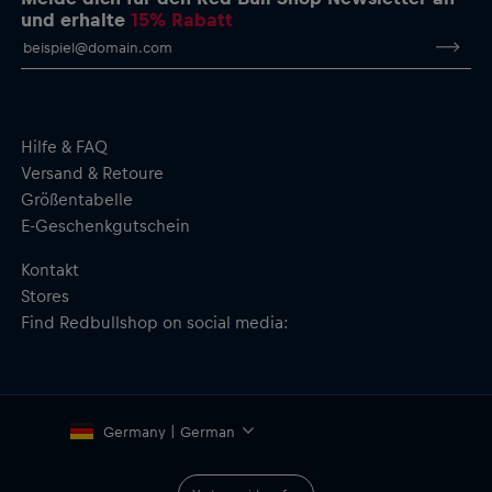
Seitlich aufgestickte New Era Flagge
und erhalte
15% Rabatt
Flacher Schirm mit kontrastierender Einfassung und Paspel
Strukturierte Krone mit geschlossener Rückseite
Material: Krone und Schirmoberseite – 94 % recycelter
Polyester, 6 % Elastan; Schirmunterseite – 100 % Baumwolle
Hilfe & FAQ
Versand & Retoure
Größentabelle
E-Geschenkgutschein
Kontakt
Stores
Find Redbullshop on social media:
Germany | German