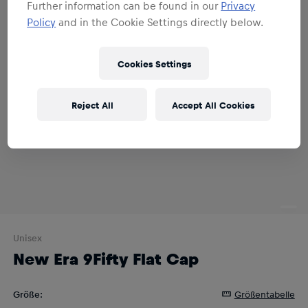
Further information can be found in our
Privacy
Policy
and in the Cookie Settings directly below.
Cookies Settings
Reject All
Accept All Cookies
Unisex
New Era 9Fifty Flat Cap
Größe
:
Größentabelle