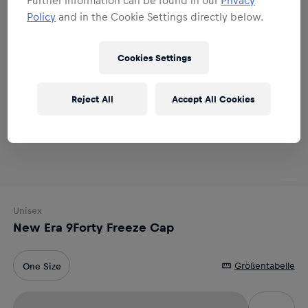
Policy
and in the Cookie Settings directly below.
Cookies Settings
Reject All
Accept All Cookies
Unisex
New Era 9Forty Freeze Cap
Größentabelle
One Size