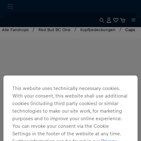
Alle Fanshops
Red Bull BC One
Kopfbedeckungen
Caps
This website uses technically necessary cookies.
With your consent, this website shall use additional
cookies (including third party cookies) or similar
technologies to make our site work, for marketing
purposes and to improve your online experience.
You can revoke your consent via the Cookie
Settings in the footer of the website at any time.
Further information can be found in our
Privacy