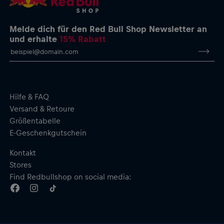
Seitlich aufgestickte New Era Flagge
Weiche Beanie aus Waffelstrick mit Umschlag
Material: 100 % Acryl
Melde dich für den Red Bull Shop Newsletter an
und erhalte
15% Rabatt
Hilfe & FAQ
Versand & Retoure
Größentabelle
E-Geschenkgutschein
Kontakt
Stores
Find Redbullshop on social media: