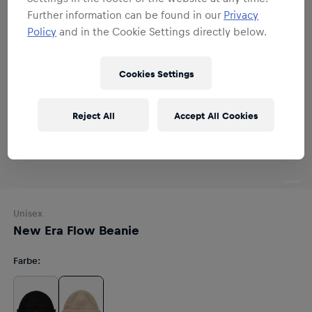
Further information can be found in our
Privacy
Policy
and in the Cookie Settings directly below.
Cookies Settings
Reject All
Accept All Cookies
Unisex
New Era Flow Beanie
Farbe
: