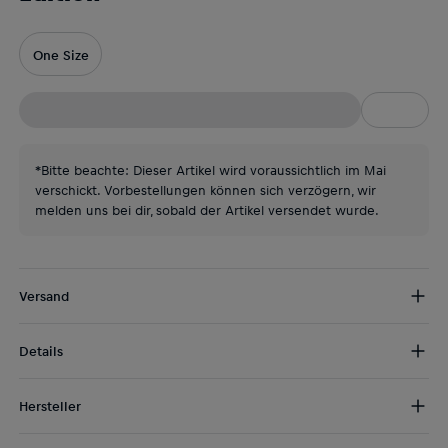
One Size
*Bitte beachte: Dieser Artikel wird voraussichtlich im Mai
verschickt. Vorbestellungen können sich verzögern, wir
melden uns bei dir, sobald der Artikel versendet wurde.
Versand
Kostenloser Versand:
ab € 75 (EU) | ab € 100 (weltweit)
Details
DE/AT:
€ 5 (2-5 Tage)
EU:
€ 8,50 (2-6 Tage)
Bitte beachte:
Dieses Produkt ist voraussichtlich
ab Mai
lieferbar.
Rest der Welt:
€ 30 (3-8 Tage)
Hersteller
mophie x Oracle Red Bull Racing liefert dir volle Power
für die
Mophie
größte Party der Formel 1. Schnelle Leistung ohne viel