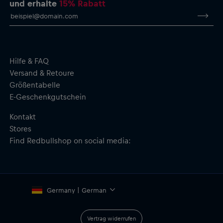
und erhalte
15% Rabatt
Weiches, flexibles TPE für einfaches Anbringen/Abnehmen
und angenehme Haptik
Schmutz- und ölabweisende Oberfläche; leicht zu reinigen
BPA-/BPS-/BPF-frei
Material: 100 % TPE
Hilfe & FAQ
Versand & Retoure
Größentabelle
E-Geschenkgutschein
Kontakt
Stores
Find Redbullshop on social media:
Germany | German
Vertrag widerrufen