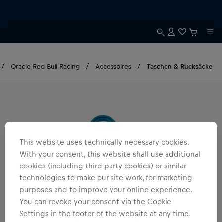
Oracle Red Bull Racing
Accessoires
Taschen & Rucksäcke
This website uses technically necessary cookies.
With your consent, this website shall use additional
cookies (including third party cookies) or similar
technologies to make our site work, for marketing
purposes and to improve your online experience.
You can revoke your consent via the Cookie
Settings in the footer of the website at any time.