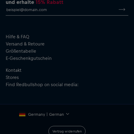
und erhalte
15% Rabatt
Rückseite
Verstellbarer Schulterriemen (abnehmbar)
Tragegriffe oben
Fächer auf der Vorderseite
Höhe: 18 l – 39 x 40 x 14,5 cm (H x B x T)
Material: 100 % Baumwolle
Hilfe & FAQ
Versand & Retoure
Größentabelle
E-Geschenkgutschein
Kontakt
Stores
Find Redbullshop on social media:
Germany | German
Vertrag widerrufen