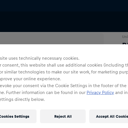
soires
Uni
R
ite uses technically necessary cookies.
Gr
 consent, this website shall use additional cookies (including t
or similar technologies to make our site work, for marketing pur
mprove your online experience.
evoke your consent via the Cookie Settings in the footer of the
me. Further information can be found in our
Privacy Policy
and in
ttings directly below.
Ve
Cookies Settings
Reject All
Accept All Cooki
Kos