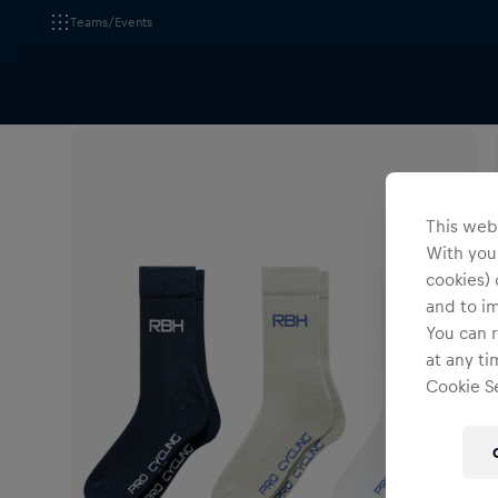
Teams/Events
Alle Fanshops
Red Bull - BORA - hansgrohe
Acces
This webs
With your
cookies) 
and to i
You can r
at any ti
Cookie Se