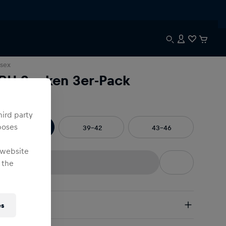
sex
BH Socken 3er-Pack
öße
:
hird party
poses
35-38
39-42
43-46
 website
 the
rsand
es
tenloser Versand:
ab € 75 (EU) | ab € 100 (weltweit)