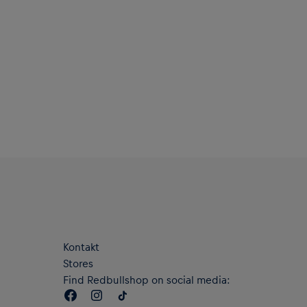
Dezentes, erhabenes Bullen-Logo auf der Brust
Gerippte Bündchen und Saum
Material: 70 % Baumwolle, 30 % Polyester
Kontakt
Stores
Find Redbullshop on social media: