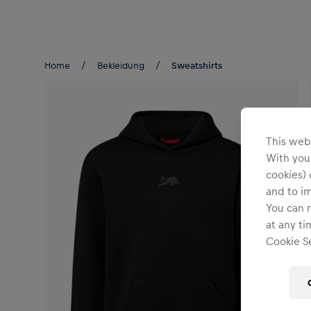
Teams/Events
Home
Bekleidung
Sweatshirts
This webs
With your
cookies) 
and to i
You can r
at any ti
Cookie Se