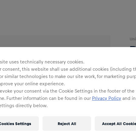
Uni
R
ite uses technically necessary cookies.
 consent, this website shall use additional cookies (including t
or similar technologies to make our site work, for marketing pur
mprove your online experience.
Far
evoke your consent via the Cookie Settings in the footer of the
me. Further information can be found in our
Privacy Policy
and in
ttings directly below.
Cookies Settings
Reject All
Accept All Cooki
Gr