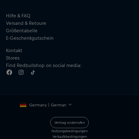
Red Bull Erzbergrodeo (ENG)
Herausgeber: Benevento
Hilfe & FAQ
Sprache:
Englisch
Versand & Retoure
Seiten: 224
Größentabelle
Maße: 200 mm x 260 mm
E-Geschenkgutschein
ISBN: 9783710902352
Material: 100 % Papier
Kontakt
Stores
Find Redbullshop on social media:
Germany | German
Vertrag widerrufen
Nutzungsbedingungen
Verkaufsbedingungen