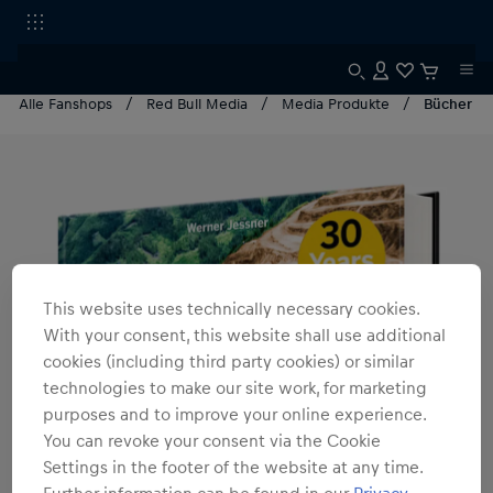
Alle Fanshops
Red Bull Media
Media Produkte
Bücher
This website uses technically necessary cookies.
With your consent, this website shall use additional
cookies (including third party cookies) or similar
technologies to make our site work, for marketing
purposes and to improve your online experience.
You can revoke your consent via the Cookie
Settings in the footer of the website at any time.
Further information can be found in our
Privacy