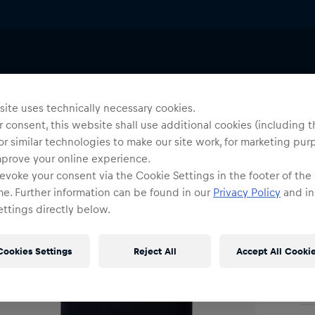
Uni
U
ite uses technically necessary cookies.
 consent, this website shall use additional cookies (including t
or similar technologies to make our site work, for marketing pur
Gr
mprove your online experience.
evoke your consent via the Cookie Settings in the footer of the
me. Further information can be found in our
Privacy Policy
and in
ttings directly below.
Cookies Settings
Reject All
Accept All Cooki