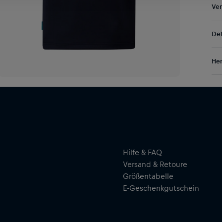
Ve
Kos
Det
DE/
EU:
Ble
Res
Her
mar
BOR
Al
Tea
Hal
ser
Hilfe & FAQ
Versand & Retoure
Größentabelle
E-Geschenkgutschein