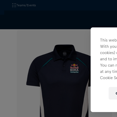
Teams/Events
Alle Fanshops
Bekleidung
T-Shirts & Longsleeves
This webs
With your
cookies) 
and to i
You can r
at any ti
Cookie Se