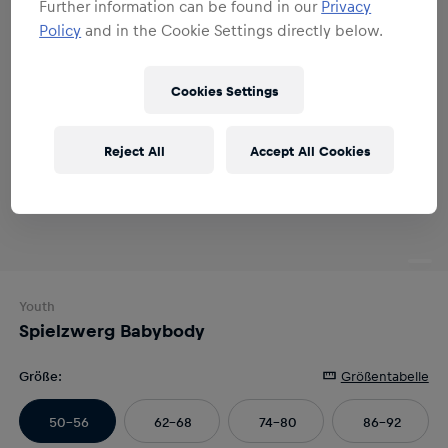
Further information can be found in our
Privacy
Policy
and in the Cookie Settings directly below.
Cookies Settings
Reject All
Accept All Cookies
Youth
Spielzwerg Babybody
Größe
:
Größentabelle
50-56
62-68
74-80
86-92