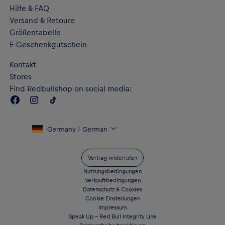
„RB LEIPZIG“-Schriftzug auf der Rückseite
Hilfe & FAQ
Flaches, authentisches Label am Saum
Versand & Retoure
RE:FIBRE Doppelstrick aus mindestens 95 % recycelten
Textilabfällen und anderen gebrauchten Materialien
Größentabelle
dryCELL Performance-Technologie leitet die Feuchtigkeit vom
E-Geschenkgutschein
Körper ab und hält dich beim Training angenehm trocken
Material: 100 % recycelter Polyester – doppelseitiger
Kontakt
Jacquard
Stores
Find Redbullshop on social media:
Germany | German
Vertrag widerrufen
Nutzungsbedingungen
Verkaufsbedingungen
Datenschutz & Cookies
Cookie Einstellungen
Impressum
Speak Up – Red Bull Integrity Line