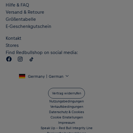
„RB LEIPZIG“-Schriftzug auf der Rückseite
Hilfe & FAQ
Flaches, authentisches Label am Saum
Versand & Retoure
RE:FIBRE Doppelstrick aus mindestens 95 % recycelten
Textilabfällen und anderen gebrauchten Materialien
Größentabelle
dryCELL Performance-Technologie leitet die Feuchtigkeit vom
E-Geschenkgutschein
Körper ab und hält dich beim Training angenehm trocken
Material: 100 % recycelter Polyester – doppelseitiger
Kontakt
Jacquard
Stores
Find Redbullshop on social media:
Germany | German
Vertrag widerrufen
Nutzungsbedingungen
Verkaufsbedingungen
Datenschutz & Cookies
Cookie Einstellungen
Impressum
Speak Up – Red Bull Integrity Line