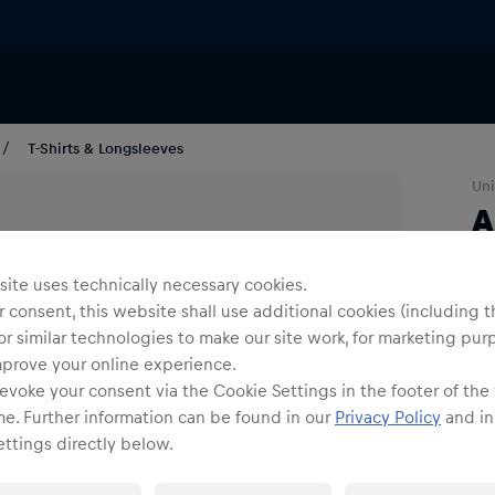
T-Shirts & Longsleeves
Uni
A
Far
ite uses technically necessary cookies.
 consent, this website shall use additional cookies (including t
or similar technologies to make our site work, for marketing pur
mprove your online experience.
evoke your consent via the Cookie Settings in the footer of the
me. Further information can be found in our
Privacy Policy
and in
Gr
ttings directly below.