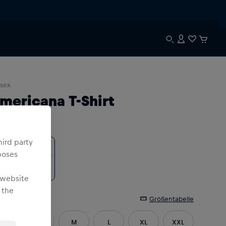
sex
mericana T-Shirt
be
:
hird party
poses
 website
 the
öße
:
Größentabelle
XS
S
M
L
XL
XXL