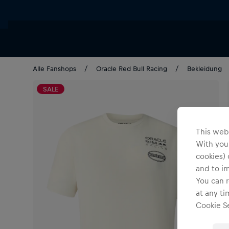
Alle Fanshops
Oracle Red Bull Racing
Bekleidung
SALE
This webs
With your
cookies) 
and to i
You can r
at any ti
Cookie Se