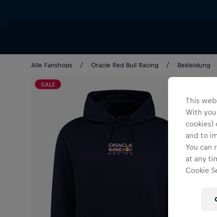
Alle Fanshops
Oracle Red Bull Racing
Bekleidung
SALE
This webs
With your
cookies) 
and to i
You can r
at any ti
Cookie Se