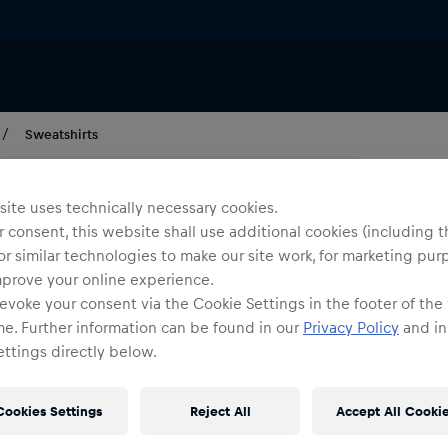
Sweatshirts
Uni
E
ite uses technically necessary cookies.
 consent, this website shall use additional cookies (including t
Far
or similar technologies to make our site work, for marketing pur
mprove your online experience.
evoke your consent via the Cookie Settings in the footer of the
me. Further information can be found in our
Privacy Policy
and in
ttings directly below.
Gr
Cookies Settings
Reject All
Accept All Cooki