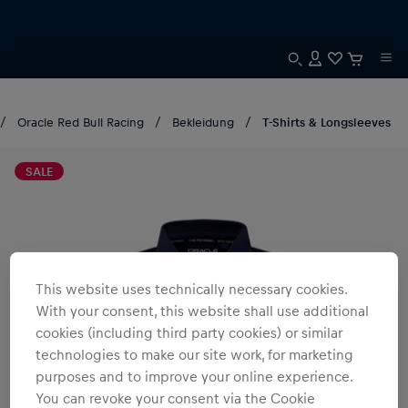
Oracle Red Bull Racing
Bekleidung
T-Shirts & Longsleeves
SALE
This website uses technically necessary cookies.
With your consent, this website shall use additional
cookies (including third party cookies) or similar
technologies to make our site work, for marketing
purposes and to improve your online experience.
You can revoke your consent via the Cookie