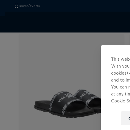
Teams/Events
Alle Fanshops
Visa Cash App RB Formula One Team
This webs
With your
cookies) 
and to i
You can r
at any ti
Cookie Se