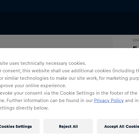
Schuhe
Schuhe
Uni
E
ite uses technically necessary cookies.
Gr
 consent, this website shall use additional cookies (including t
or similar technologies to make our site work, for marketing pur
mprove your online experience.
evoke your consent via the Cookie Settings in the footer of the
me. Further information can be found in our
Privacy Policy
and in
ttings directly below.
Cookies Settings
Reject All
Accept All Cooki