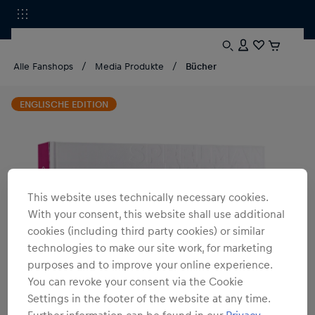
Alle Fanshops
Media Produkte
Bücher
ENGLISCHE EDITION
This website uses technically necessary cookies.
With your consent, this website shall use additional
cookies (including third party cookies) or similar
technologies to make our site work, for marketing
purposes and to improve your online experience.
You can revoke your consent via the Cookie
Settings in the footer of the website at any time.
Further information can be found in our
Privacy