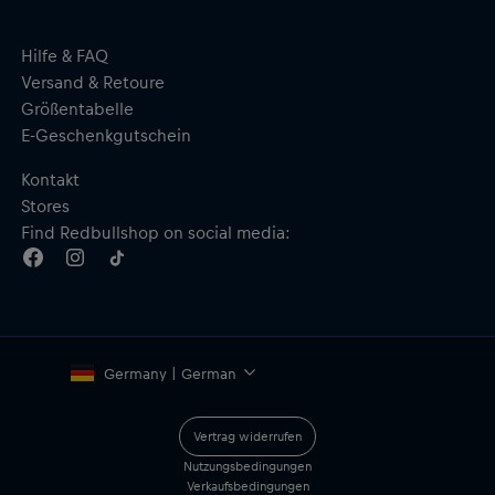
Ikarus Kochbuch Vol.9
Hilfe & FAQ
Verlag: Pantauro / Benevento
Versand & Retoure
Sprache: Englisch
Größentabelle
Format: Hardcover
E-Geschenkgutschein
Autor: Martin Klein
Seiten: 368
Kontakt
Format: 249 mm x 335 mm
Stores
ISBN-13 9783967040821
Material: 100 % Papier
Find Redbullshop on social media:
Germany | German
Vertrag widerrufen
Nutzungsbedingungen
Verkaufsbedingungen