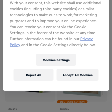
With your consent, this website shall use additional
cookies (including third party cookies) or similar
Unisex
Unisex
technologies to make our site work, for marketing
Red Bull Erzbergrodeo EN
Red Bull Erzbergrodeo DE
purposes and to improve your online experience.
38,00 €
38,00 €
You can revoke your consent via the Cookie
Settings in the footer of the website at any time.
Further information can be found in our
Privacy
Policy
and in the Cookie Settings directly below.
Cookies Settings
Reject All
Accept All Cookies
DEUTSCHE EDITION
Unisex
Unisex