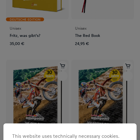
DEUTSCHE EDITION
Unisex
Unisex
Fritz, was gibt's?
The Red Book
35,00 €
24,95 €
This website uses technically necessary cookies.