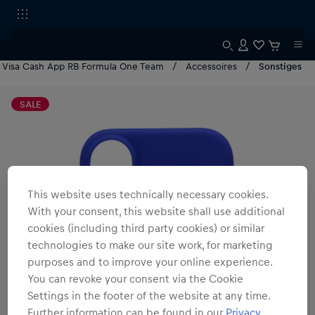
Visa Cash App RB Formula One Team
Accessoires
Sonstiges
SALE
This website uses technically necessary cookies.
With your consent, this website shall use additional
cookies (including third party cookies) or similar
technologies to make our site work, for marketing
purposes and to improve your online experience.
You can revoke your consent via the Cookie
Settings in the footer of the website at any time.
Further information can be found in our
Privacy