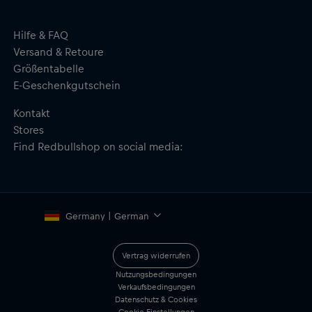
Abnehmen, einen bequemen Grip sowie Haltbarkeit
Mikrofaser-Auskleidung
MagSafe Kompatibilität
Hilfe & FAQ
Präziser Sitz für einfachen Zugang zu Anschlüssen, Tasten und
Versand & Retoure
Elemente
Größentabelle
Material: 41,1 % Silikon, 37,8 % Polycarbonat, 3,1 % SPO, 10,2 %
E-Geschenkgutschein
MF, 7,8 % Magnet
Kontakt
Stores
Find Redbullshop on social media:
Germany | German
Vertrag widerrufen
Nutzungsbedingungen
Verkaufsbedingungen
Datenschutz & Cookies
Cookie Einstellungen