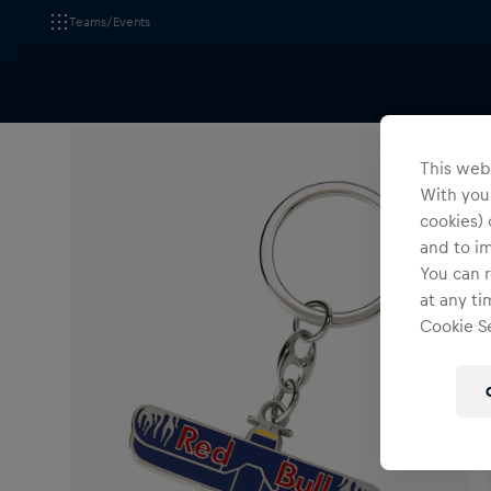
Teams/Events
Alle Fanshops
The Flying Bulls
Accessoires
L
This webs
With your
cookies) 
and to i
You can r
at any ti
Cookie Se