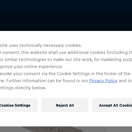
anyards & Schlüsselanhänger
Uni
S
ite uses technically necessary cookies.
 consent, this website shall use additional cookies (including t
or similar technologies to make our site work, for marketing pur
O
mprove your online experience.
evoke your consent via the Cookie Settings in the footer of the
me. Further information can be found in our
Privacy Policy
and in
ttings directly below.
Cookies Settings
Reject All
Accept All Cooki
Ve
Kos
Det
DE/
EU: