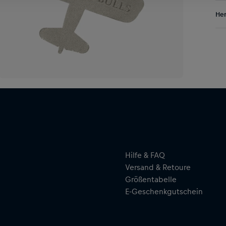
Ins
Res
Her
die
Ste
Al
bef
Hal
bef
ser
mar
Rad
Abg
Unt
Hilfe & FAQ
Versand & Retoure
Größentabelle
E-Geschenkgutschein