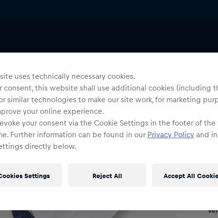
Baby Bodies
ite uses technically necessary cookies.
Yo
 consent, this website shall use additional cookies (including t
O
or similar technologies to make our site work, for marketing pur
M
mprove your online experience.
evoke your consent via the Cookie Settings in the footer of the
me. Further information can be found in our
Privacy Policy
and in
O
ttings directly below.
Cookies Settings
Reject All
Accept All Cooki
Ve