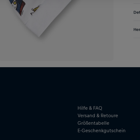
Kos
Det
DE/
EU:
Die
Res
Her
Red
täg
Al
Hal
ser
Hilfe & FAQ
Versand & Retoure
Größentabelle
E-Geschenkgutschein