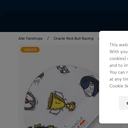
Alle Fanshops
Oracle Red Bull Racing
Bekleidung
This webs
YOUTH
With your
cookies) 
and to i
You can r
at any ti
Cookie Se