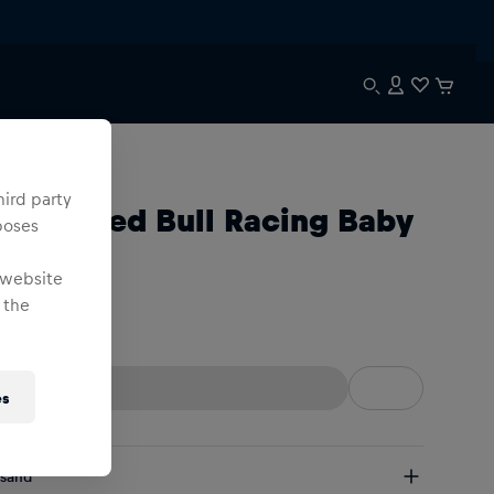
uth
hird party
racle Red Bull Racing Baby
poses
ütze
 website
 the
ne Size
es
rsand