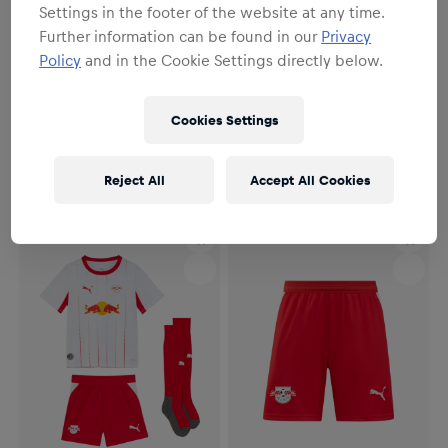
Settings in the footer of the website at any time.
Further information can be found in our
Privacy
Policy
and in the Cookie Settings directly below.
YOUTH
Youth
Herren
Cookies Settings
Youth RBL PUMA Heimtrikot
Herren RBL PUMA Heimtrikot
26/27
26/27
79,95 €
99,95 €
Reject All
Accept All Cookies