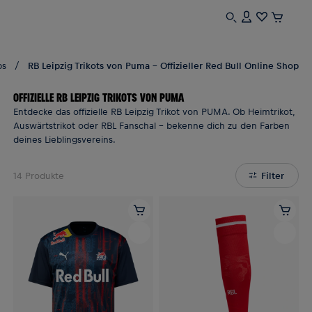
ps
RB Leipzig Trikots von Puma - Offizieller Red Bull Online Shop
OFFIZIELLE RB LEIPZIG TRIKOTS VON PUMA
Entdecke das offizielle RB Leipzig Trikot von PUMA. Ob Heimtrikot,
Auswärtstrikot oder RBL Fanschal – bekenne dich zu den Farben
deines Lieblingsvereins.
14
Produkte
Filter