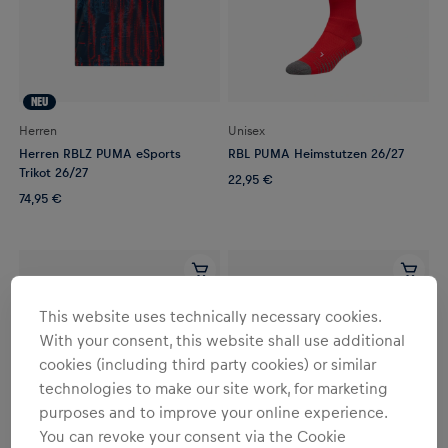
NEU
Herren
Unisex
Herren RBLZ PUMA eSports
RBL PUMA Heimstutzen 26/27
Trikot 26/27
22,95 €
74,95 €
This website uses technically necessary cookies.
With your consent, this website shall use additional
cookies (including third party cookies) or similar
technologies to make our site work, for marketing
purposes and to improve your online experience.
You can revoke your consent via the Cookie